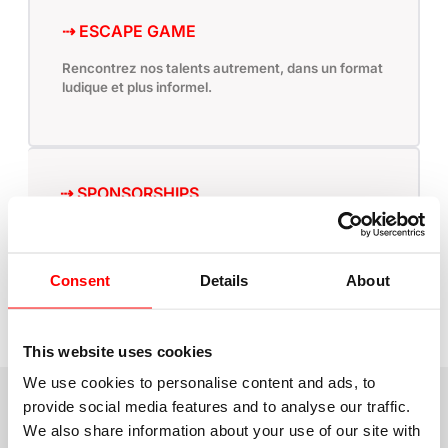
⇢ ESCAPE GAME
Rencontrez nos talents autrement, dans un format
ludique et plus informel.
⇢ SPONSORSHIPS
Augmentez votre visibilité à l’EPFL et bénéficiez de
services exclusifs.
Consent
Details
About
This website uses cookies
We use cookies to personalise content and ads, to
provide social media features and to analyse our traffic.
GOLD SPONSORS
We also share information about your use of our site with