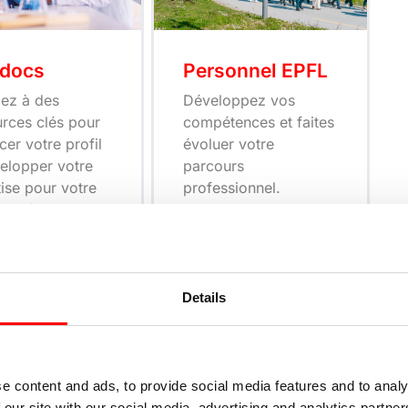
tdocs
Personnel EPFL
ez à des
Développez vos
urces clés pour
compétences et faites
cer votre profil
évoluer votre
velopper votre
parcours
ise pour votre
professionnel.
 professionnel.
Details
e content and ads, to provide social media features and to analy
 our site with our social media, advertising and analytics partn