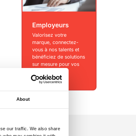
Employeurs
Valorisez votre
marque, connectez-
vous à nos talents et
bénéficiez de solutions
sur mesure pour vos
recrutements.
About
se our traffic. We also share
ers who may combine it with