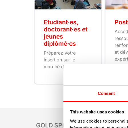
Etudiant·es,
Pos
doctorant·es et
Accéd
jeunes
resso
diplômé·es
renfor
et dé
Préparez votre
expert
insertion sur le
avenir
marché du travail !
Consent
This website uses cookies
We use cookies to personalis
GOLD SPONSORS
information about your use of