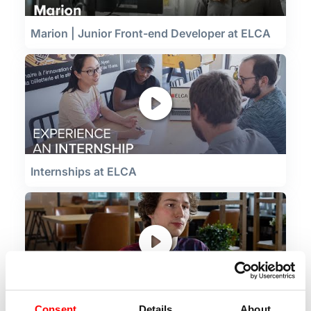
Marion | Junior Front-end Developer at ELCA
Internships at ELCA
Consent
Details
About
Guillaume - Full Stack Expert at ELCA