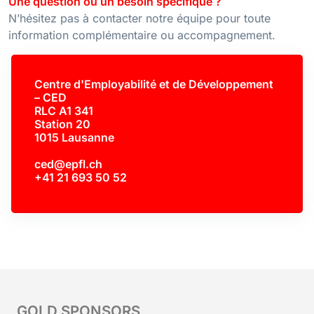
Une question ou un besoin spécifique ?
N’hésitez pas à contacter notre équipe pour toute
information complémentaire ou accompagnement.
Centre d'Employabilité et de Développement
– CED
RLC A1 341
Station 20
1015 Lausanne
ced@epfl.ch
+41 21 693 50 52
GOLD SPONSORS